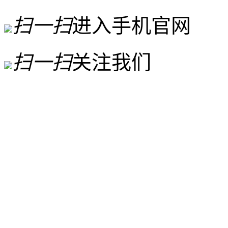
扫一扫
进入手机官网
扫一扫
关注我们