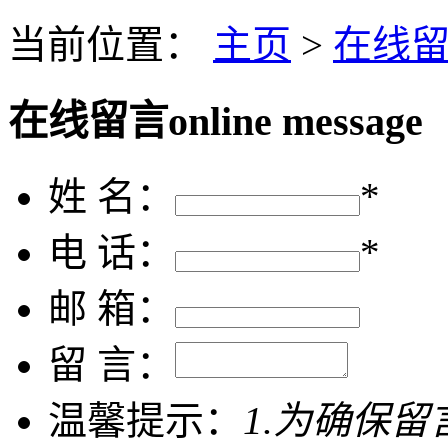
当前位置：
主页
>
在线
在线留言
online message
姓 名：
*
电 话：
*
邮 箱：
留 言：
温馨提示：
1.为确保