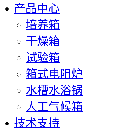
产品中心
培养箱
干燥箱
试验箱
箱式电阻炉
水槽水浴锅
人工气候箱
技术支持